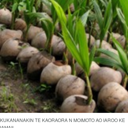
KUKANANAKIN TE KAORAORA N MOIMOTO AO IAROO KE
IAMAII