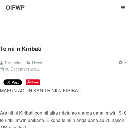
OIFWP
Te nii n Kiribati
Teruabine
News
06 December 2022
Save
MAEUN AO UNIKAN TE NII N KIRIBATI
Ara nii ni Kiribati bon nii aika ririeta ao a anga uana imwin 5- 6
te ririki imwin unikana. E kona te nii n anga uana ae 70 nakon
150 n te ririki.