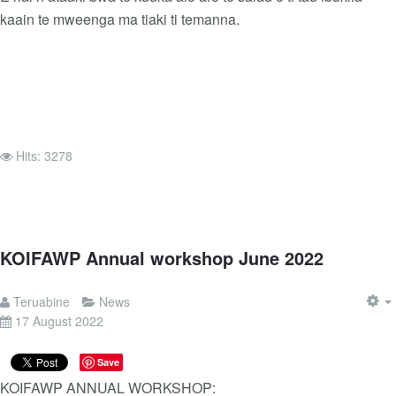
kaain te mweenga ma tiaki ti temanna.
Hits: 3278
KOIFAWP Annual workshop June 2022
Teruabine
News
17 August 2022
Save
KOIFAWP ANNUAL WORKSHOP: