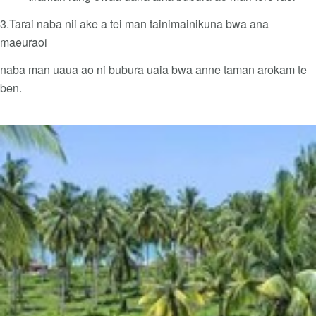
3.Tarai naba nii ake a tei man tainimainikuna bwa ana
maeuraoi
naba man uaua ao ni bubura uaia bwa anne taman arokam te
ben.