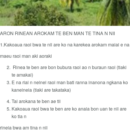
ARON RINEAN AROKAM TE BEN MAN TE TINA N NII
1.Kakoaua raoi bwa te nii are ko na karekea arokam maiai e na
maeu raoi man aki aoraki
Rinea te ben are bon bubura raoi ao n buraun raoi (tiaki
te amakai)
E na riai n neinei raoi man bati ranna inanona ngkana ko
kaneineia (tiaki are takataka)
Tai arokana te ben ae tii
Kakoaua raoi bwa te ben are ko anaia bon uan te nii are
ko tia n
rineia bwa am tina n nii