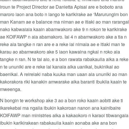
iroun te Project Director ae Danietta Apisai are e boboto ana
maroro iaon ana boto n iango te karikirake ae ‘Marurungim bon
man Kanam ae e balance ma niman ae e itiaki ao man rarangai
nako kabwaiaia kaain abamwakoro ake 9 n rokon te karikirake
ae KOIFAWP n aia abamakoro. Iai 4 n abamwakoro ake a tia n
reke aia tangke n ran are e a reke iai nimaia ae e itiaki man te
karau ao abamwakoro ake 5 iaon kawaina ngkai n roko aia
tangke n ran. N te tai aio, e a bon rawata rabakauiia aika a reke
n te ununiki are e reke iai kanaia aika uanikai, bukinikai ao
baenikai. A reireiaki naba kuuka man uaan aia ununiki ao man
kakorakora riki kanakin amwarake aika baranti ibukiia kaain te
mweenga.
N bongin te workshop ake 3 ao a bon roko kaain aobiti ake ti
ikarekebai ma ngaiia ibukin kakoroan nanon ana kainibaire
KOIFAWP man ministries aika a kakaokoro n karaoi tibwangaia
ibukin karikirakean rabakauiia kaain aonaba ake ana bon