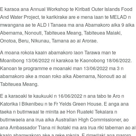
E karaoa ana Annual Workshop te Kiribati Outer Islands Food
And Water Project, te karikirake are e mena iaan te MELAD n
mwangana ae te ALD I Tanaea ma ana Abamakoro aika 9 aika
Abemama, Nonouti, Tabiteuea Meang, Tabiteuea Maiaki,
Onotoa, Beru, Nikunau, Tamana ao ai Arorae.
A moana rokoia kaain abamakoro iaon Tarawa man te
Moanibong 13/06/2022 ni karakoa te Kaonobong 18/06/2022.
Kanoan te programme e moanaki man 13/06/2022 ma 3 n
abamakoro ake a moan roko aika Abemama, Nonouti ao ai
Tabiteuea Meang.
E a karaoaki te kaukuuki n 16/06/2022 n ana tabo te Aro n
Katorika I Bikenibeu n te Fr Yelds Green House. E anga ana
taeka n butimwaai te minita ae Hon Ruateki Tekaiara n
butimwaeia ana irua aika Australian High Commissioner, ao
ana Ambassador Tiana ni ikotaki ma ara irua riki tabeman ao ai
kaain abamwakoro ake a reke rokoia. E rimwiiaki ana maroro