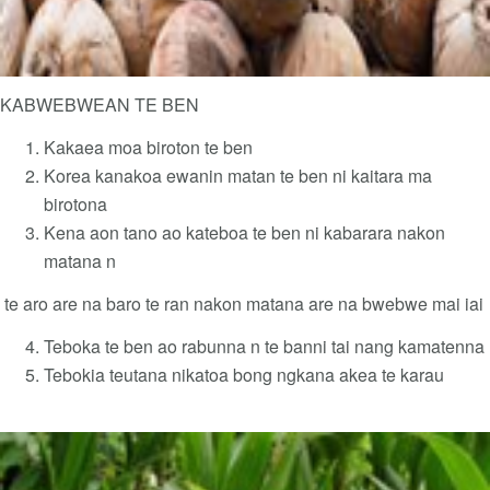
KABWEBWEAN TE BEN
Kakaea moa biroton te ben
Korea kanakoa ewanin matan te ben ni kaitara ma
birotona
Kena aon tano ao kateboa te ben ni kabarara nakon
matana n
te aro are na baro te ran nakon matana are na bwebwe mai iai
Teboka te ben ao rabunna n te banni tai nang kamatenna
Tebokia teutana nikatoa bong ngkana akea te karau