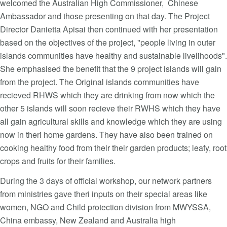
welcomed the Australian High Commissioner, Chinese
Ambassador and those presenting on that day. The Project
Director Danietta Apisai then continued with her presentation
based on the objectives of the project, "people living in outer
islands communities have healthy and sustainable livelihoods".
She emphasised the benefit that the 9 project islands will gain
from the project. The Original islands communities have
recieved RHWS which they are drinking from now which the
other 5 islands will soon recieve their RWHS which they have
all gain agricultural skills and knowledge which they are using
now in theri home gardens. They have also been trained on
cooking healthy food from their their garden products; leafy, root
crops and fruits for their families.
During the 3 days of official workshop, our network partners
from ministries gave theri inputs on their special areas like
women, NGO and Child protection division from MWYSSA,
China embassy, New Zealand and Australia high