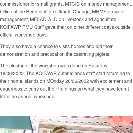
commissioner for small grants, MTCIC on money management,
Office of the Beretitenti on Climate Change, MHMS on water
management, MELAD-ALD on livestock and agriculture.
KOIFAWP PMU Staff gave their on other different days outside
official workshop days.
They also have a chance to visits homes and did their
demonstration and practical on the castrating piglets.
The closing of the workshop was done on Saturday
18/06/2022. The KOIFAWP outer islands staff start returning to
their home islands on MOnday 20/06/2022 with excitement and
eagerness to carry out their trainings on what they have learnt
from the annual workshop.