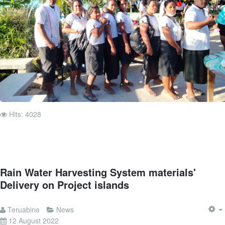
Hits: 4028
Rain Water Harvesting System materials'
Delivery on Project islands
Teruabine
News
12 August 2022