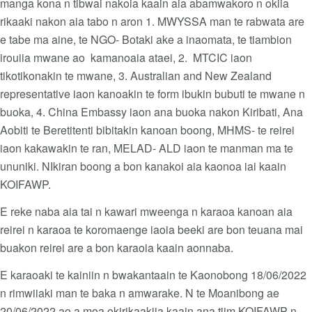
manga kona n tibwai nakoia kaain aia abamwakoro n okiia
rikaaki nakon aia tabo n aron 1. MWYSSA man te rabwata are
e tabe ma aine, te NGO- Botaki ake a inaomata, te tiambion
irouiia mwane ao kamanoaia ataei, 2. MTCIC iaon
tikotikonakin te mwane, 3. Australian and New Zealand
representative iaon kanoakin te form ibukin bubuti te mwane n
buoka, 4. China Embassy iaon ana buoka nakon Kiribati, Ana
Aobiti te Beretitenti bibitakin kanoan boong, MHMS- te reirei
iaon kakawakin te ran, MELAD- ALD iaon te manman ma te
ununiki. NIkiran boong a bon kanakoi aia kaonoa iai kaain
KOIFAWP.
E reke naba aia tai n kawari mweenga n karaoa kanoan aia
reirei n karaoa te koromaenge iaoia beeki are bon teuana mai
buakon reirei are a bon karaoia kaain aonnaba.
E karaoaki te kainiin n bwakantaain te Kaonobong 18/06/2022
n rimwiiaki man te baka n amwarake. N te Moanibong ae
20/06/2022 ao a moa okirikaakiia kaain ana tiim KOIFAWP n