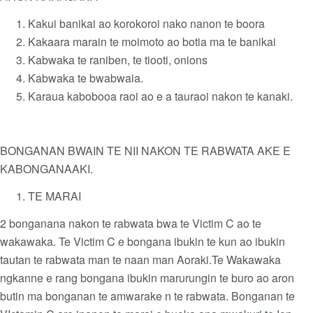
Kakui banikai ao korokoroi nako nanon te boora
Kakaara marain te moimoto ao botia ma te banikai
Kabwaka te raniben, te tiooti, onions
Kabwaka te bwabwaia.
Karaua kabobooa raoi ao e a tauraoi nakon te kanaki.
BONGANAN BWAIN TE NII NAKON TE RABWATA AKE E
KABONGANAAKI.
TE MARAI
2 bonganana nakon te rabwata bwa te Victim C ao te
wakawaka. Te Victim C e bongana ibukin te kun ao ibukin
tautan te rabwata man te naan man Aoraki.Te Wakawaka
ngkanne e rang bongana ibukin marurungin te buro ao aron
butin ma bonganan te amwarake n te rabwata. Bonganan te